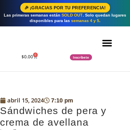
🎉 ¡GRACIAS POR TU PREFERENCIA!
Las primeras semanas están
SOLD OUT
. Solo quedan lugares
disponibles para las
semanas 4 y 5
.
0
$
0.00
Inscríbete
Cursos 2026 ▽
Preguntas Frecuentes
abril 15, 2024
7:10 pm
Sándwiches de pera y
crema de avellana