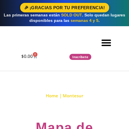
🎉 ¡GRACIAS POR TU PREFERENCIA!
Las primeras semanas están
SOLD OUT
. Solo quedan lugares
disponibles para las
semanas 4 y 5
.
0
$
0.00
Inscríbete
Cursos 2026 ▽
Preguntas Frecuentes
Montesur
Home | Montesur
Mapa de