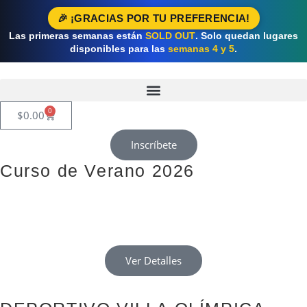
🎉 ¡GRACIAS POR TU PREFERENCIA!
Las primeras semanas están
SOLD OUT
. Solo quedan lugares
disponibles para las
semanas 4 y 5
.
0
$
0.00
Inscríbete
Curso de Verano 2026
¡Inscripciones disponibles nuevamente!
Cupos limitados, consulta disponibilidad por grupo.
Ver Detalles