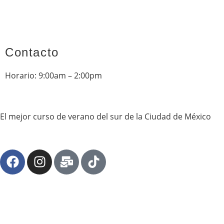
Contacto
Horario: 9:00am – 2:00pm
Cel: 5
5 6468 5186
Email: contacto@changosybodokes.com
El mejor curso de verano del sur de la Ciudad de México
© 2026 Kids Emotion | Sitio por
DigitalEmotion®
WhatsApp (55) 6468 5186